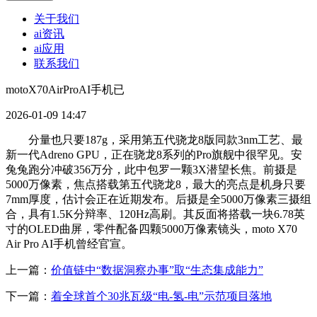
关于我们
ai资讯
ai应用
联系我们
motoX70AirProAI手机已
2026-01-09 14:47
分量也只要187g，采用第五代骁龙8版同款3nm工艺、最
新一代Adreno GPU，正在骁龙8系列的Pro旗舰中很罕见。安
兔兔跑分冲破356万分，此中包罗一颗3X潜望长焦。前摄是
5000万像素，焦点搭载第五代骁龙8，最大的亮点是机身只要
7mm厚度，估计会正在近期发布。后摄是全5000万像素三摄组
合，具有1.5K分辩率、120Hz高刷。其反面将搭载一块6.78英
寸的OLED曲屏，零件配备四颗5000万像素镜头，moto X70
Air Pro AI手机曾经官宣。
上一篇：
价值链中“数据洞察办事”取“生态集成能力”
下一篇：
着全球首个30兆瓦级“电-氢-电”示范项目落地