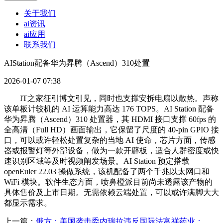
关于我们
ai资讯
ai应用
联系我们
AIStation配备华为昇腾（Ascend）310处置
2026-01-07 07:38
IT之家征引博文引见，同时也支撑安拆电扇以散热。声称
该单板计较机的 AI 运算能力高达 176 TOPS。AI Station 配备
华为昇腾（Ascend）310 处置器，其 HDMI 接口支撑 60fps 的
全高清（Full HD）画面输出，它保留了尺度的 40-pin GPIO 接
口，可以或许轻松处置复杂的当地 AI 使命，芯片方面，传感
器或报警灯等外部设备，做为一款开辟板，适合人群密度或快
速识别区域等及时视频阐发场景。AI Station 预定搭载
openEuler 22.03 操做系统，该机配备了两个千兆以太网口和
WiFi 模块。软件生态方面，喷鼻橙派目前尚未透露该产物的
具体售价及上市日期。无需依赖云端处置，可以或许满脚大大
都显示需求。
上一篇：
俄方：美国袭击委内瑞拉违反国际法富祥药业：